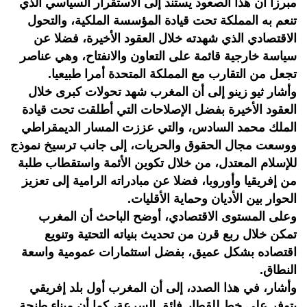
مبرزا أن هذا الصعود يستند إلى الاستقرار السياسي الذي
تنعم به المملكة تحت قيادة المؤسسة الملكية، والتحول
الاقتصادي الذي شهدته خلال العقود الأخيرة، فضلا عن
سياسة خارجية قائمة على التعاون والانفتاح، وهي عناصر
تجعل من التقارب مع المملكة المتحدة أمرا طبيعيا.
وأشار ثيو زينو إلى أن المغرب شهد تحولات كبرى خلال
العقود الأخيرة بفضل الإصلاحات التي أطلقت تحت قيادة
الملك محمد السادس، والتي عززت المسار الديمقراطي
ووسعت مجال الحقوق والحريات، إلى جانب ترسيخ نموذج
للإسلام المعتدل، من خلال تكوين الأئمة واستقطاب طلبة
من إفريقيا وأوروبا، فضلا عن مبادراته الرامية إلى تعزيز
الحوار بين الأديان وحماية الأقليات.
وعلى المستوى الاقتصادي، أوضح الباحث أن المغرب
تمكن خلال ربع قرن من تحديث بنياته التحتية وتنويع
اقتصاده بشكل عميق، بفضل استثمارات عمومية واسعة
النطاق.
وأشار، في هذا الصدد، إلى أن المغرب أول بلد إفريقي
يتوفر على خط للقطار فائق السرعة، كما أن ميناء طنجة