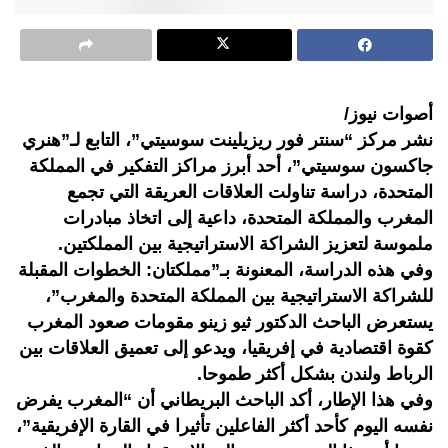
أصوات نيوز/
نشر مركز “سنتر فور ريزيلينت سوسيتي”، التابع لـ”هنري
جاكسون سوسيتي”، أحد أبرز مراكز التفكير في المملكة
المتحدة، دراسة تناولت العلاقات العريقة التي تجمع
المغرب والمملكة المتحدة، داعية إلى اتخاذ مبادرات
ملموسة لتعزيز الشراكة الاستراتيجية بين المملكتين.
وفي هذه الدراسة، المعنونة بـ”مملكتان: الخطوات المقبلة
للشراكة الاستراتيجية بين المملكة المتحدة والمغرب”،
يستعرض الباحث الدكتور ثيو زينو مقومات صعود المغرب
كقوة اقتصادية في إفريقيا، ويدعو إلى تعميق العلاقات بين
الرباط ولندن بشكل أكثر طموحا.
وفي هذا الإطار، أكد الباحث البريطاني أن “المغرب يفرض
نفسه اليوم كأحد أكثر الفاعلين تأثيرا في القارة الإفريقية”،