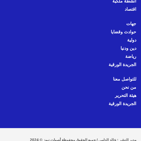
أنشطة ملكية
اقتصاد
جهات
حوادث وقضايا
دولية
دين ودنيا
رياضة
الجريدة الورقية
للتواصل معنا
من نحن
هيئة التحرير
الجريدة الورقية
مدير النشر : خالد الدامي / جميع الحقوق محفوظة أصوات نيوز © 2024