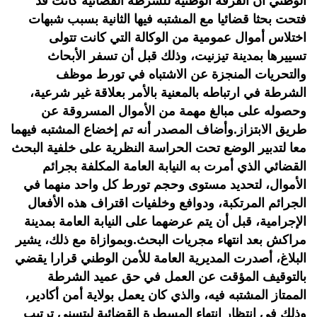
الوطني أن الفرقة الوطنية للشرطة القضائية كانت قد
فتحت بحثا قضائيا مع المشتبه فيها الثانية بسبب شبهات
اختلاس أموال عمومية من الوكالة التي كانت تتولى
تسييرها بمدينة تيزنيت، وذلك قبل أن تسفر الأبحاث
والتحريات المنجزة عن الاشتباه في تورط موظف
الشرطة في ارتباطه بالمعنية بالأمر بعلاقة غير شرعية،
وحصوله على مبالغ مهمة من الأموال المسروقة عن
طريق الابتزاز.وأضاف المصدر أنه تم إخضاع المشتبه فيهما
معا لتدبير الوضع تحت الحراسة النظرية على خلفية البحث
القضائي الذي أمرت به النيابة العامة المكلفة بجرائم
الأموال، لتحديد مستوى وحجم تورط كل واحد منهما في
الجرائم المرتكبة، ودوافع وخلفيات اقتراف هذه الأفعال
الإجرامية، قبل أن يتم عرضهما على النيابة العامة بمدينة
مراكش بعد انتهاء مجريات البحث.وبموازاة مع ذلك، يشير
البلاغ، أصدرت المديرية العامة للأمن الوطني قرارا يقضي
بالتوقيف المؤقت عن العمل في حق عميد الشرطة
الممتاز المشتبه فيه، والذي كان يعمل بولاية أمن أكادير،
وذلك في انتظار انتهاء المسطرة القضائية ليتسنى ترتيب