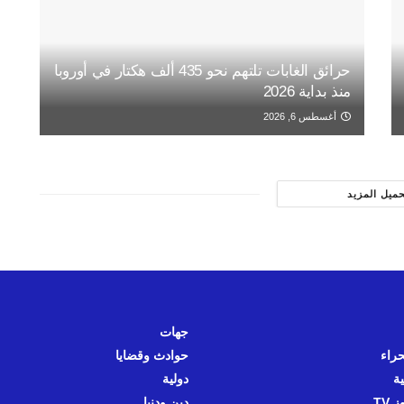
حرائق الغابات تلتهم نحو 435 ألف هكتار في أوروبا
منذ بداية 2026
أغسطس 6, 2026
حميل المزيد
جهات
حراء
حوادث وقضايا
ية
دولية
 TV
دين ودنيا