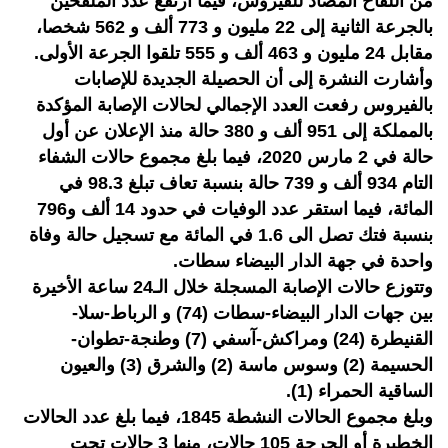
من اللقاح المضاد للفيروس، فيما ارتفع عدد الملقحين
بالجرعة الثانية إلى 22 مليون و 773 ألف و 562 شخصا،
مقابل 24 مليون و 463 ألف و 555 تلقوا الجرعة الأولى.
وأشارت النشرة إلى أن الحصيلة الجديدة للإصابات
بالفيروس رفعت العدد الإجمالي لحالات الإصابة المؤكدة
بالمملكة إلى 951 ألف و 380 حالة منذ الإعلان عن أول
حالة في 2 مارس 2020، فيما بلغ مجموع حالات الشفاء
التام 934 ألف و 739 حالة بنسبة تعاف تبلغ 98.3 في
المائة، فيما استقر عدد الوفيات في حدود 14 ألف و796
بنسبة فتك تصل الى 1.6 في المائة مع تسجيل حالة وفاة
واحدة في جهة الدار البيضاء سطات.
وتتوزع حالات الإصابة المسجلة خلال الـ24 ساعة الأخيرة
بين جهات الدار البيضاء-سطات (74) و الرباط-سلا-
القنيطرة (24) ومراكش-آسفي (7) وطنجة-تطوان-
الحسيمة (2) وسوس ماسة (2) والشرق (3) والعيون
الساقية الحمراء (1).
وبلغ مجموع الحالات النشطة 1845، فيما بلغ عدد الحالات
الخطيرة أو الحرجة 105 حالات، منها 3 حالات تحت