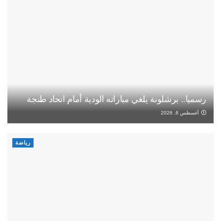
رسميا.. برشلونة يلغي مباراته الودية أمام اتحاد طنجة
أغسطس 6, 2026
رياضة