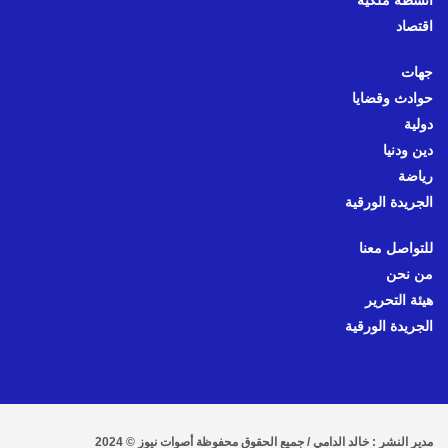
اقتصاد
جهات
حوادث وقضايا
دولية
دين ودنيا
رياضة
الجريدة الورقية
للتواصل معنا
من نحن
هيئة التحرير
الجريدة الورقية
مدير النشر : خالد الدامي / جميع الحقوق محفوظة أصوات نيوز © 2024