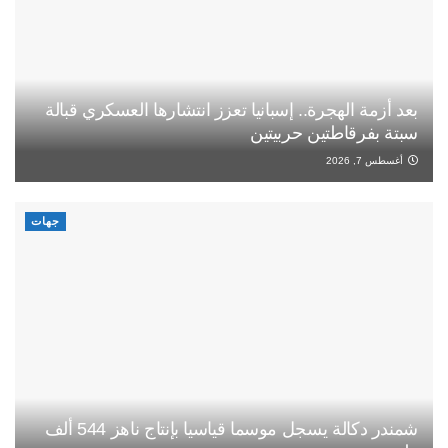
بعد أزمة الهجرة.. إسبانيا تعزز انتشارها العسكري قبالة
سبتة بفرقاطتين حربيتين
أغسطس 7, 2026
جهات
شمندر دكالة يسجل موسما قياسيا بإنتاج ناهز 544 ألف