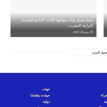
غينيا بيساو تؤكد موقفها الثابت الداعم للوحدة
الترابية للمغرب
يونيو 29, 2026
حميل المزيد
جهات
حراء
حوادث وقضايا
ية
دولية