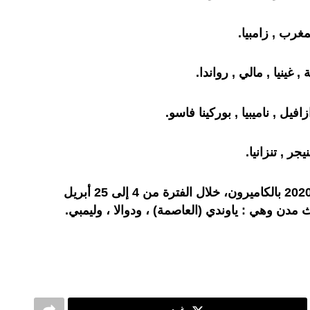
لمغرب , زامبيا.
 غينيا , مالي , رواندا.
افيل , ناميبيا , بوركينا فاسو.
جر , تنزانيا.
وستقام كأس أمم إفريقيا للمحليين 2020 بالكاميرون، خلال الفترة من 4 إلى 25 أبريل
 مدن وهي : ياوندي (العاصمة) ، ودوالا ، وليمبي.