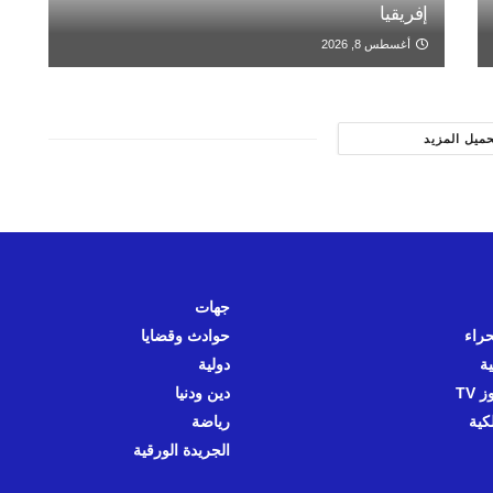
إفريقيا
أغسطس 8, 2026
حميل المزيد
جهات
حراء
حوادث وقضايا
ية
دولية
 TV
دين ودنيا
كية
رياضة
الجريدة الورقية