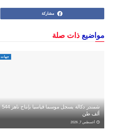
مشاركة
مواضيع
ذات صلة
جهات
شمندر دكالة يسجل موسما قياسيا بإنتاج ناهز 544
ألف طن
أغسطس 7, 2026