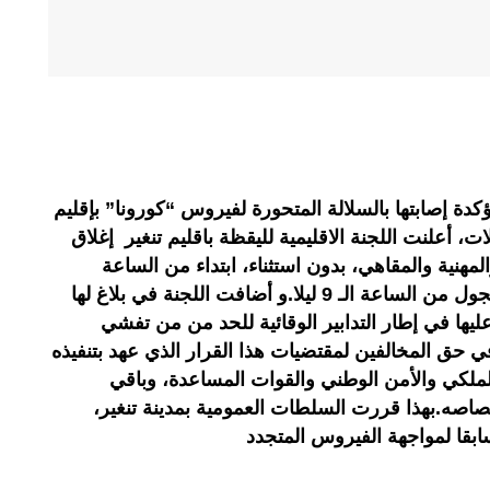
ة إصابتها بالسلالة المتحورة لفيروس “كورونا” بإقليم
، أعلنت اللجنة الاقليمية لليقظة باقليم تنغير إغلاق
لمهنية والمقاهي، بدون استثناء، ابتداء من الساعة
الثامنة ليلا، فضلا عن فرض حظر التجول من الساعة الـ 9 ليلا.و أضافت اللجنة في بلاغ لها
يها في إطار التدابير الوقائية للحد من من تفشي
س كورونا المستجد كوفيد19، في حق المخالفين لمقتضيات هذا القرار الذي عهد بتنفيذه
لملكي والأمن الوطني والقوات المساعدة، وباقي
صاصه.بهذا قررت السلطات العمومية بمدينة تنغير،
سابقا لمواجهة الفيروس المتجدد