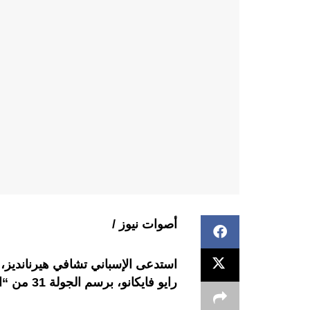
أصوات نيوز /
استدعى الإسباني تشافي هيرنانديز،
رايو فايكانو، برسم الجولة 31 من “الليغا”.