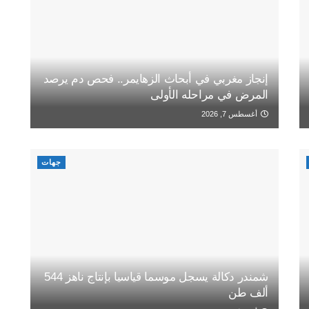
إنجاز مغربي في أبحاث الزهايمر.. فحص دم يرصد
المرض في مراحله الأولى
أغسطس 7, 2026
جهات
شمندر دكالة يسجل موسما قياسيا بإنتاج ناهز 544
ألف طن