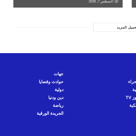
أغسطس 7, 2026
حميل المزيد
جهات
حراء
حوادث وقضايا
ية
دولية
 TV
دين ودنيا
كية
رياضة
الجريدة الورقية