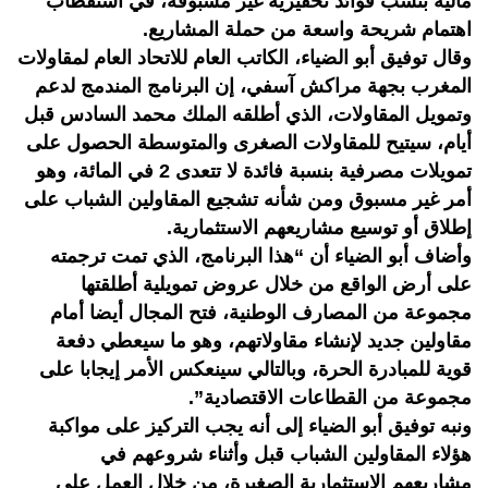
مالية بنسب فوائد تحفيزية غير مسبوقة، في استقطاب
اهتمام شريحة واسعة من حملة المشاريع.
وقال توفيق أبو الضياء، الكاتب العام للاتحاد العام لمقاولات
المغرب بجهة مراكش آسفي، إن البرنامج المندمج لدعم
وتمويل المقاولات، الذي أطلقه الملك محمد السادس قبل
أيام، سيتيح للمقاولات الصغرى والمتوسطة الحصول على
تمويلات مصرفية بنسبة فائدة لا تتعدى 2 في المائة، وهو
أمر غير مسبوق ومن شأنه تشجيع المقاولين الشباب على
إطلاق أو توسيع مشاريعهم الاستثمارية.
وأضاف أبو الضياء أن “هذا البرنامج، الذي تمت ترجمته
على أرض الواقع من خلال عروض تمويلية أطلقتها
مجموعة من المصارف الوطنية، فتح المجال أيضا أمام
مقاولين جديد لإنشاء مقاولاتهم، وهو ما سيعطي دفعة
قوية للمبادرة الحرة، وبالتالي سينعكس الأمر إيجابا على
مجموعة من القطاعات الاقتصادية”.
ونبه توفيق أبو الضياء إلى أنه يجب التركيز على مواكبة
هؤلاء المقاولين الشباب قبل وأثناء شروعهم في
مشاريعهم الاستثمارية الصغيرة، من خلال العمل على