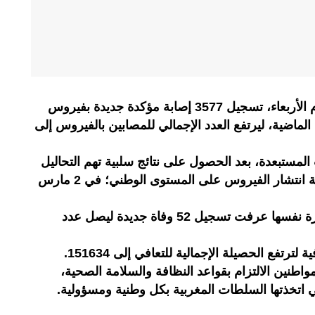
كشفت معطيات وزارة الصحة، اليوم الأربعاء، تسجيل 3577 إصابة مؤكدة جديدة بفيروس
المستجد خلال الـ24 ساعة الماضية، ليرتفع العدد الإجمالي للمصابين بالفيروس إلى
المستبعدة، بعد الحصول على نتائج سلبية تهم التحاليل
المختبرية، قد بلغ 2924850 منذ بداية انتشار الفيروس على المستوى الوطني؛ في 2 مارس
وأفادت المعطيات الرسمية بأن الفترة نفسها عرفت تسجيل 52 وفاة جديدة ليصل عدد
اطنين الالتزام بقواعد النظافة والسلامة الصحية،
لتي اتخذتها السلطات المغربية بكل وطنية ومسؤولية.