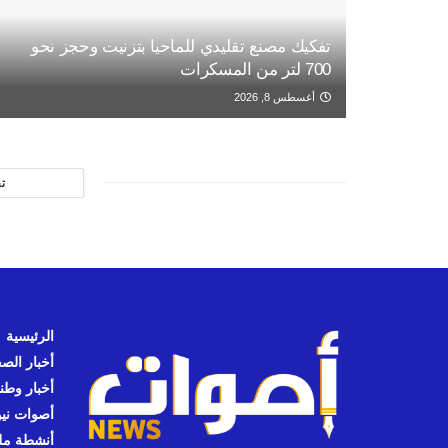
تفكيك مصنع تقليدي للماحيا بتزنيت وحجز نحو
700 لتر من المسكرات
أغسطس 8, 2026
ت
الرئيسية
أخبار الص
أخبار وطن
أصوات نيوز
أنشطة مل