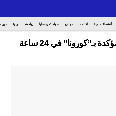
أنشطة ملكية
اقتصاد
مجتمع
حوادث وقضايا
رياضة
دولية
دين و
تسجيل 3577 إصابة جديدة مؤكدة بـ”كورونا” في 24 ساعة