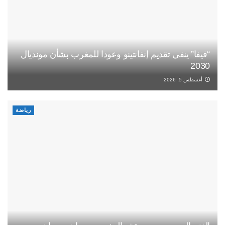
“فيفا” ينفي تقديم إنفانتينو وعودا للمغرب بشأن مونديال
2030
أغسطس 5, 2026
رياضة