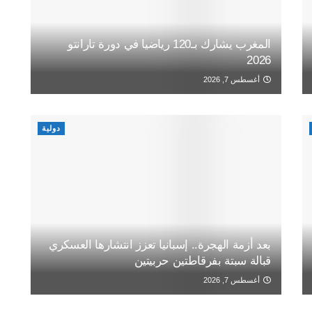
المغرب يشارك بـ120 رياضيا في دورة تارانتو
2026
أغسطس 7, 2026
دولية
بعد أزمة الهجرة.. إسبانيا تعزز انتشارها العسكري
قبالة سبتة بفرقاطتين حربيتين
أغسطس 7, 2026