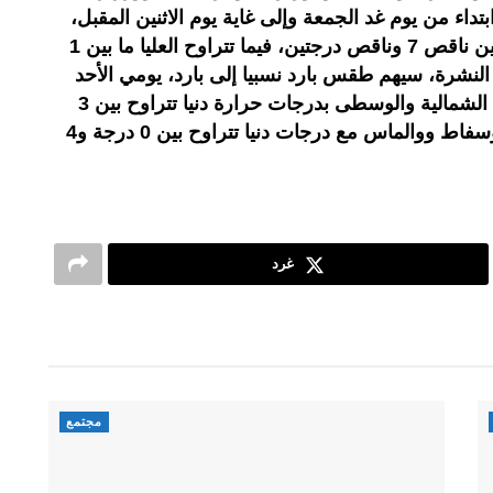
بتداء من يوم غد الجمعة وإلى غاية يوم الاثنين المقبل،
طقسا باردا تتراوح درجاته الدنيا ما بين ناقص 7 وناقص درجتين، فيما تتراوح العليا ما بين 1
النشرة، سيهم طقس بارد نسبيا إلى بارد، يومي الأحد
والاثنين المقبلين، السهول المحيطية الشمالية والوسطى بدرجات حرارة دنيا تتراوح بين 3
درجات و6 درجات، وكذا هضاب الفوسفاط ووالماس مع درجات دنيا تتراوح بين 0 درجة و4
غرد
مجتمع