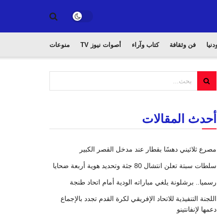
دنيا
فن وثقافة
كتاب وآراء
أصوات نيوز TV
منوعات
أحدث المقالات
مصرع ثلاثيني دهسًا بقطار عند مدخل القصر الكبير
سلطات سبتة تعلن انتشال 80 جثة وتحديد هوية أربعة ضحايا
رسميا.. برشلونة يلغي مباراته الودية أمام اتحاد طنجة
اللجنة التنفيذية للاتحاد الإفريقي لكرة القدم تجدد بالإجماع
دعمها لإنفانتينو