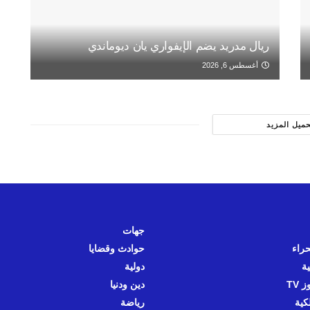
ريال مدريد يضم الإيفواري يان ديوماندي
أغسطس 6, 2026
حميل المزيد
جهات
حراء
حوادث وقضايا
ية
دولية
 TV
دين ودنيا
كية
رياضة