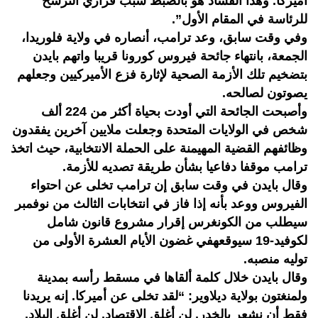
أميركا. وهذا الفساد هو بالضبط سبب قراري الترشح
للرئاسة في المقام الأول”.
وفي وقت سابق، وعد ترامب، أنصاره في ولاية فلوريدا،
الجمعة، بانتهاء جائحة فيروس كورونا قريبا واتهم بايدن
بتضخيم تلك الأزمة الصحية لإثارة فزع الأميركيين وجعلهم
يصوتون لصالحه.
وأصبحت الجائحة التي أودت بحياة أكثر من 224 ألف
شخص في الولايات المتحدة وجعلت ملايين آخرين يفقدون
وظائفهم القضية المهيمنة على الحملة الانتخابية، حيث اتخذ
ترامب موقفا دفاعيا بشأن طريقة تصديه للأزمة.
وقال بايدن في وقت سابق إن ترامب تخلى عن احتواء
الفيروس ووعد بأنه إذا فاز في انتخابات الثالث من نوفمبر
سيطلب من الكونغرس إقرار مشروع قانون شامل
لكوفيد-19 سيوقعهفي غضون الأيام العشرة الأولى من
توليه منصبه.
وقال بايدن خلال كلمة ألقاها في مسقط رأسه بمدينة
ولمنغتون بولاية ديلاوير: “لقد تخلى عن أميركا. إنه يريدنا
فقط أن نشعر بالخدر. لن أغلق الاقتصاد. لن أغلق البلاد.