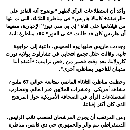
وأكد أن استطلاعات الرأي تُظهر “بوضوح أنه الفائز على
+الرفيقة+ كامالا هاريس” في مناظرة الثلاثاء، التي تم بثها
من فيلادلفيا على قناة “إي بي سي نيوز” الإخبارية، مضيفا
أن هاريس كان قد طلبت “على الفور” عقد مناظرة ثانية.
وجددت هاريس طلبها يوم الخميس، داعية إلى مواجهة
ثانية. وقالت خلال تجمع انتخابي في تشارلوت بولاية نورث
كارولاينا، بعد وقت قصير من رفض ترامب: “أعتقد أننا
مدينان للناخبين بمناظرة أخرى”.
وحظيت مناظرة الثلاثاء الماضي بمتابعة حوالي 67 مليون
مشاهد أمريكي، وعشرات الملايين عبر العالم. وتتضارب
استطلاعات الرأي في الصحافة الأمريكية حول المرشح
الذي كان أكثر إقناعا.
ومن المرتقب أن يجري المرشحان لمنصب نائب الرئيس،
الديمقراطي تيم والز والجمهوري جي دي فانس، مناظرة