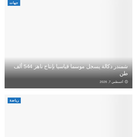
جهات
شمندر دكالة يسجل موسما قياسيا بإنتاج ناهز 544 ألف
طن
أغسطس 7, 2026
رياضة