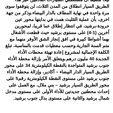
الطريق السيار انطلاق من المدن الثلاث، لن يتوقفوا سوى
مرة واحدة في نهاية المطاف بالدار البيضاء.وذكر من جهة
اخرى، بأن عملية التثليث همت في بدايتها محور عين
حرودة-برشيد، في انتظار إطلاق عما قريبا، لمحورين
آخرين (1-4) على مستوى برشيد حيث قطعت الأشغال
بهما أشواطا كبيرة في افق إنجاز الشق الأوفر منهما مع
متم السنة الجارية.وحسب معطيات قدمت بالمناسبة، تبلغ
الكلفة الإجمالية لمشروع إعادة تهيئة محطات الأداء
الجديدة 40 مليون درهم.ويتعلق الأمر بإزالة محطة الأداء
جنوب برشيد المتواجدة بالنقطة الكيلومترية 34 على محور
الطريق السيار الدار البيضاء – أكادير، وإزالة محطة الأداء
جنوب برشيد على مستوى النقطة الكيلومترية رقم5 على
محور الطريق السيار برشيد – بني ملال، مع العمل على
إحداث محطتين جديدتين للأداء الأولى على مستوى مدخل
شمال برشيد والثانية على مستوى بدال جنوب برشيد.