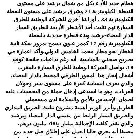
بنظام جديد للأداء بكل من شمال برشيد على مستوى
النقطة الكيلومترية 21 وشرق برشيد على مستوى النقطة
الكيلومترية 33 ، أوراشا أخرى للشركة الوطنية للطرق
السيارة تهم تثليث أحد الأشطر الأربعة للطريق السيار
الدار البيضاء-برشيد وبناء قنطرة حديدية بالنقطة
الكيلومترية رقم 12 كممر علوي يسمح بمرور سكة ثانية
للقطار نحو مطار محمد الخامس الدولي.وأكد اعمارة في
تصريح صحفي بالمناسبة، أنه رغم تداعيات جائحة كوفيد
19، تواصل الشركة الوطنية للطرق السيارة بالمغرب
أشغال إنجاز هذا المحور الطرقي المحيط بالدار البيضاء،
والذي يعرف انسيابية كبيرة على مستوى سير وجولان
العربات، وهو ما استدعى إدخال جملة من التحسينات عليه
لضمان الإحساس بالأمن والسلامة لدى مستعملي
الطريق.وأبرز الوزير أهمية مشروع تثليث الطريق المداري
والطريق السيار الرابط بين مدينتي الدار البيضاء وبرشيد
والذي تقدر كلفته الإجمالية بمليار و700 مليون درهم،
مضيفا أنه يجري حاليا العمل على إطلاق جيل جديد من