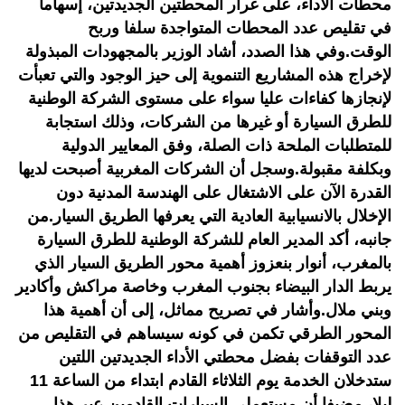
محطات الأداء، على غرار المحطتين الجديدتين، إسهاما
في تقليص عدد المحطات المتواجدة سلفا وربح
الوقت.وفي هذا الصدد، أشاد الوزير بالمجهودات المبذولة
لإخراج هذه المشاريع التنموية إلى حيز الوجود والتي تعبأت
لإنجازها كفاءات عليا سواء على مستوى الشركة الوطنية
للطرق السيارة أو غيرها من الشركات، وذلك استجابة
للمتطلبات الملحة ذات الصلة، وفق المعايير الدولية
وبكلفة مقبولة.وسجل أن الشركات المغربية أصبحت لديها
القدرة الآن على الاشتغال على الهندسة المدنية دون
الإخلال بالانسيابية العادية التي يعرفها الطريق السيار.من
جانبه، أكد المدير العام للشركة الوطنية للطرق السيارة
بالمغرب، أنوار بنعزوز أهمية محور الطريق السيار الذي
يربط الدار البيضاء بجنوب المغرب وخاصة مراكش وأكادير
وبني ملال.وأشار في تصريح مماثل، إلى أن أهمية هذا
المحور الطرقي تكمن في كونه سيساهم في التقليص من
عدد التوقفات بفضل محطتي الأداء الجديدتين اللتين
ستدخلان الخدمة يوم الثلاثاء القادم ابتداء من الساعة 11
ليلا، مضيفا أن مستعملي السيارات القادمين عبر هذا