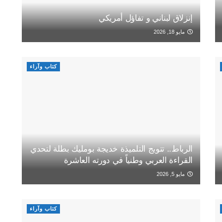
إنزلاق لبناني و تفاؤل أمريكي
مايو 18, 2026
كتاب وآراء
الرباط.. تتويج التلميذة خديجة بومليك بطلة لتحدي
القراءة العربي وطنياً في دورته العاشرة
مايو 5, 2026
كتاب وآراء