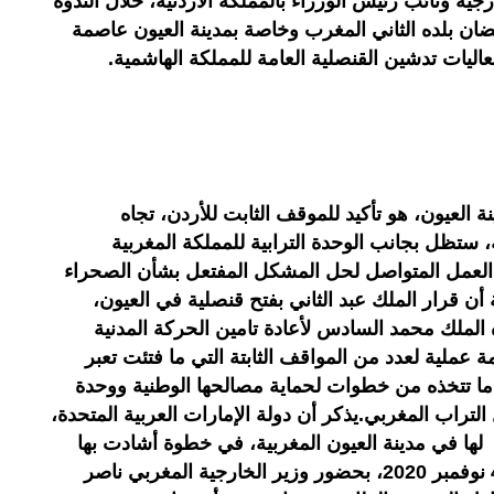
جية ونائب رئيس الوزراء بالمملكة الأردنية، خلال الندوة
ان بلده الثاني المغرب وخاصة بمدينة العيون عاصمة
عاليات تدشين القنصلية العامة للمملكة الهاشمية.
نة العيون، هو تأكيد للموقف الثابت للأردن، تجاه
 ستظل بجانب الوحدة الترابية للمملكة المغربية
 العمل المتواصل لحل المشكل المفتعل بشأن الصحراء
ن قرار الملك عبد الثاني بفتح قنصلية في العيون،
ه الملك محمد السادس لأعادة تامين الحركة المدنية
 عملية لعدد من المواقف الثابتة التي ما فتئت تعبر
 ما تتخذه من خطوات لحماية مصالحها الوطنية ووحدة
التراب المغربي.يذكر أن دولة الإمارات العربية المتحدة،
لها في مدينة العيون المغربية، في خطوة أشادت بها
الرباط، حيث افتتحت قنصليتها في 4 نوفمبر 2020، بحضور وزير الخارجية المغربي ناصر