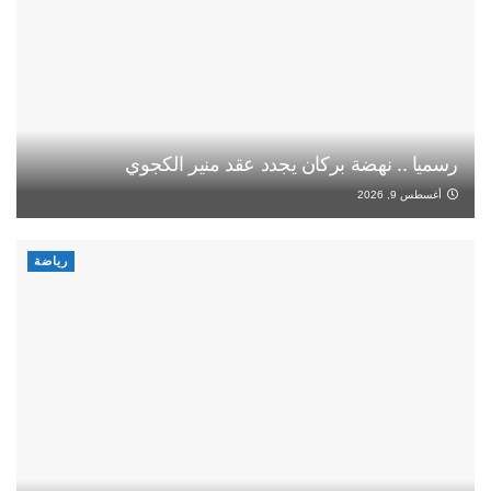
رسميا .. نهضة بركان يجدد عقد منير الكجوي
أغسطس 9, 2026
رياضة