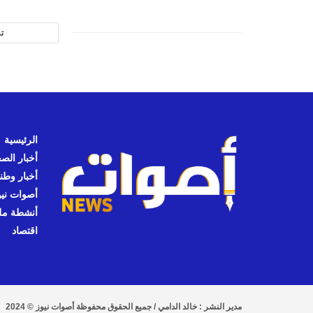
ت
الرئيسية
أخبار الص
أخبار وطن
أصوات نيوز
أنشطة مل
اقتصاد
مدير النشر : خالد الدامي / جميع الحقوق محفوظة أصوات نيوز © 2024