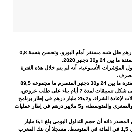
أفاد بنك المغرب بأن سعر صرف الدرهم ظل شبه مستقر أمام اليورو، وتحسن بنسبة 0,8
2 و30 دجنبر 2020.
ل المؤشرات الأسبوعية، أنه لم يتم خلال هذه الفترة
الصرف.
وأضاف بنك المغرب أنه ضخ خلال الفترة ما بين 24 و30 دجنبر المنصرم ما مجموعه 89,5
ملايير درهم، منها 44 مليار درهم على شكل تسبيقات لمدة 7 أيام بناء على طلب عروض،
و15,3 ملايير درهم على شكل معاملات لإعادة الشراء، و25,2 مليار درهم في إطار برنامج
دعم تمويل المقاولات الصغيرة جدا والصغرى والمتوسطة، و5 ملايير درهم في إطار عمليات
وعلى مستوى السوق البنكية، سجل المصدر ذاته أن حجم التداول اليومي بلغ 5,1 مليار
درهم، بينما استقر المعدل البنكي في 1,5 في المائة في المتوسط، مسجلا أن بنك المغرب