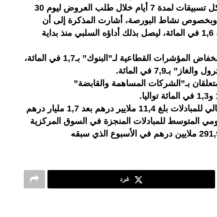
ضخ مبلغ 44,7 ملايير درهم على شكل تسبيقات لمدة 7 أيام خلال طلب العروض ليوم 30
 الاستحقاق 31 دجنبر). وبخصوص نشاط البورصة، أشارت المذكرة إلى أن
مؤشر “مازي” سجل انخفاضا بنسبة 1,6 في المائة، ليصل بذلك أداؤه السلبي منذ بداية
ويعكس هذا التطور الأسبوعي إلى انخفاض المؤشرات القطاعية لـ”البنوك” بـ1,7 في المائة،
علقان بـ”الشركات المساهمة والقابضة”
وسجل بنك المغرب أن الحجم الإجمالي للمبادلات بلغ 11,4 ملايير درهم بعد 1,7 مليار درهم
يومي المتوسط للمبادلات المنجزة في السوق المركزية
غرد