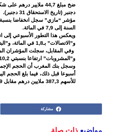
دجنبر (تاريخ
السنة إلى 7,9 في المائة.
و”الاتصالات” بـ1,8 في المائة، و”البترول والغاز” بـ7,9 في المائة.
وفي المقابل، سجلت المؤشران المت
و”المشروبات” ارتفاعا بنسبتي 10,2 و1,3 في المائة تواليا.
أسبوعا قبل ذلك، فيما بلغ الحجم ال
للأسهم 387,3 ملايين درهم مقابل 291,9 ملايين درهم في الأسبوع الذي سبقه
مشاركة
مواضيع
ذات صلة