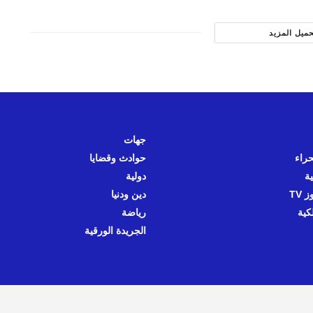
حميل المزيد
جهات
حراء
حوادث وقضايا
ية
دولية
 TV
دين ودنيا
كية
رياضة
الجريدة الورقية