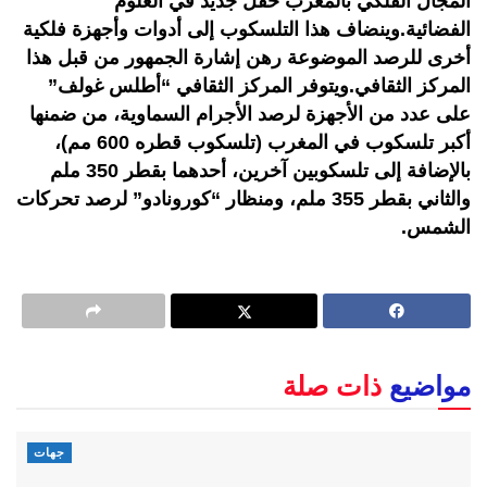
المجال الفلكي بالمغرب حقل جديد في العلوم
الفضائية.وينضاف هذا التلسكوب إلى أدوات وأجهزة فلكية
أخرى للرصد الموضوعة رهن إشارة الجمهور من قبل هذا
المركز الثقافي.ويتوفر المركز الثقافي “أطلس غولف”
على عدد من الأجهزة لرصد الأجرام السماوية، من ضمنها
أكبر تلسكوب في المغرب (تلسكوب قطره 600 مم)،
بالإضافة إلى تلسكوبين آخرين، أحدهما بقطر 350 ملم
والثاني بقطر 355 ملم، ومنظار “كورونادو” لرصد تحركات
الشمس.
مواضيع
ذات صلة
جهات