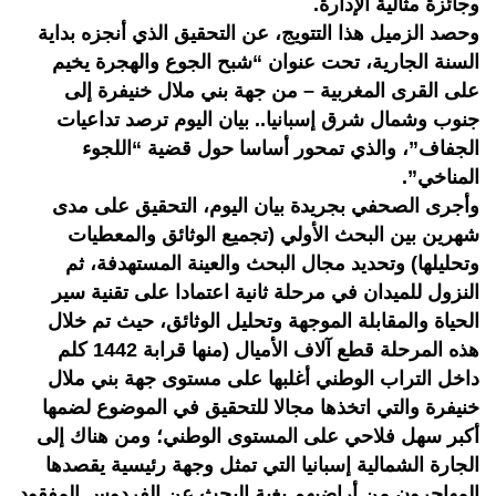
وجائزة مثالية الإدارة.
وحصد الزميل هذا التتويج، عن التحقيق الذي أنجزه بداية
السنة الجارية، تحت عنوان “شبح الجوع والهجرة يخيم
على القرى المغربية – من جهة بني ملال خنيفرة إلى
جنوب وشمال شرق إسبانيا.. بيان اليوم ترصد تداعيات
الجفاف”، والذي تمحور أساسا حول قضية “اللجوء
المناخي”.
وأجرى الصحفي بجريدة بيان اليوم، التحقيق على مدى
شهرين بين البحث الأولي (تجميع الوثائق والمعطيات
وتحليلها) وتحديد مجال البحث والعينة المستهدفة، ثم
النزول للميدان في مرحلة ثانية اعتمادا على تقنية سير
الحياة والمقابلة الموجهة وتحليل الوثائق، حيث تم خلال
هذه المرحلة قطع آلاف الأميال (منها قرابة 1442 كلم
داخل التراب الوطني أغلبها على مستوى جهة بني ملال
خنيفرة والتي اتخذها مجالا للتحقيق في الموضوع لضمها
أكبر سهل فلاحي على المستوى الوطني؛ ومن هناك إلى
الجارة الشمالية إسبانيا التي تمثل وجهة رئيسية يقصدها
المهاجرون من أراضيهم بغية البحث عن الفردوس المفقود