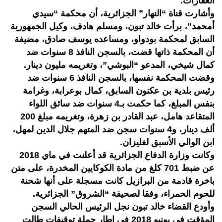
العقارات.
وأشارت قناة “النهار” الجزائرية، أن محكمة “سيدي
أمحمد”، برأت خالد تبون، ومسلم هادف، وكيل الجمهورية
السابق لمحكمة بودواو، ومساعده يوسف صادق، مضيفة
أن المحكمة ذاتها قضت، بالسجن النافذ 8 سنوات ضد
كمال شيخي، المدعو “البوشي”، وتغريمه مليون دينار.
وقضت المحكمة نفسها، بالسجن النافذ 6 سنوات ضد
رئيس بلدية بن عكنون السابق، كمال بوعرابة، وغرامة
بنفس المبلغ، كما حكمت بـ4 سنوات ضد سائق اللواء
المتقاعد هامل، عبد القادر بن زهرة، وتغريمه مبلغ 200
ألف دينار، و4 سنوات سجن ضد المتهم جلال الدين لمهل،
ابن الوالي الأسبق لغليزان.
وكانت وزارة الدفاع الجزائرية قد أعلنت في ماي 2018
عن ضبط 701 كلغ من مادة الكوكايين المخدرة، على متن
باخرة قادمة من البرازيل كانت مسجلة على أنها شحنة
للحوم الحمراء، وفقا لصحيفة “الشروق” الجزائرية.
وأودع القضاء خالد تبون نجل الرئيس الحالي السجن
المؤقت في يونيو 2018 في إطار حملة توقيفات طالت