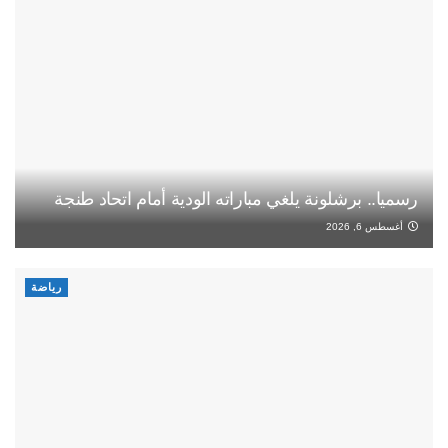
رسميا.. برشلونة يلغي مباراته الودية أمام اتحاد طنجة
أغسطس 6, 2026
رياضة