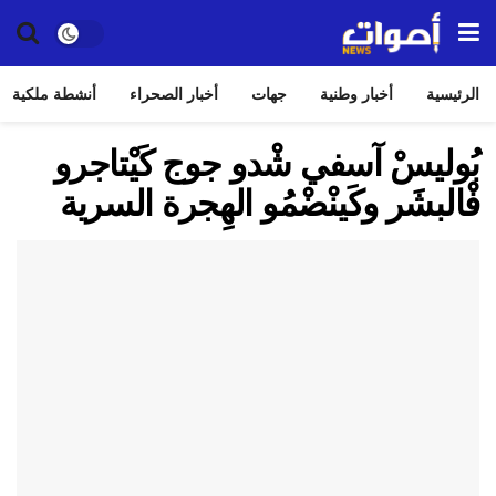
الرئيسية
أخبار وطنية
جهات
أخبار الصحراء
أنشطة ملكية
بُوليسْ آسفي شْدو جوج كَيْتاجرو
فْالبشَر وكَينْضْمُو الهِجرة السرية