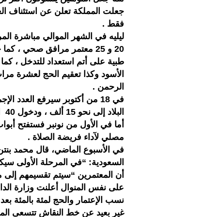
جعلت المملكة تعلن عن استئناف العم
فقط .
ليليه في الشهر الموالي مباشرة الم
20 و 25 معتمر مرافق صحي ، 
طبية على أتم استعداد للتدخل ، كم
الأسود وكذا تعقيم الحج لعشرة مرا
الرحمن .
في 18 من أكتوبر سيرفع العدد 
البلاد إلى نحو 15 ألف ، ودخول 40 الف مصلي للحرم المكي .
أما في الأول من نونبر فستفتح أبو
مصلي لآداء فريضة الصلاة .
في الأسبوع الماضي، قال محمد بنتن، و
السعودية: “في المرحلة الأولى سيكو
أن المعتمرين “سيتم تقسيمهم إلى 
على نفس المنوال أعلنت وزارة الداخلي
نسب الإعتمار والحج لمئة بالمئة بعد
غير بعيد عن خط النقاش تتسعى الممل