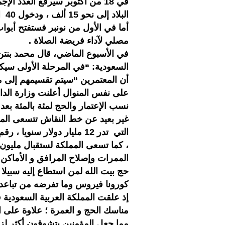
في 18 من أكتوبر سيرفع العدد 
البلاد إلى نحو 15 ألف ، ودخول 40 الف مصلي للحرم المكي .
أما في الأول من نونبر فستفتح أبو
مصلي لآداء فريضة الصلاة .
في الأسبوع الماضي، قال محمد بنتن، و
السعودية: “في المرحلة الأولى سيكو
أن المعتمرين “سيتم تقسيمهم إلى 
على نفس المنوال أعلنت وزارة الداخلي
نسب الإعتمار والحج لمئة بالمئة بعد
غير بعيد عن خط النقاش تتسعى الممل
التي تدر 12 مليار دولار س
الممرات وإصلاح المرافق و الأماكن ا
حج بيت الله لمن استطاع إليه سبيلا 
كورونا فيروس وما تفرضه من تباعد
إذ علقت المملكة العربية السعودية
مناسك الحج و العمرة ؛ علاوة على ا
مما جعل المؤمنين يتشوقون أكثر لز