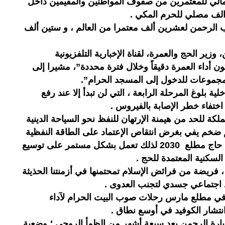
الإجمالي للمعتمرين من صفوف المواطنين والمقيمين داخل
اب الرحمن لعشرين ألف معتمرا من العالم ، و ستين ألف
زير الحج والعمرة، لقناة الإخبارية التلفزيونية
ن أداء العمرة دقيقاً وخلال فترة محددة”، مشيرا إلى
مجموعات للدخول إلى المسجد الحرام”.
ة بلوغ المرحلة الرابعة ، التي لن تبدأ إلا عند رفع
 اختفاء خطر الإصابة بالفيروس .
كة للحد من هيمنة الإرتهان للنفظ نحو السياحة الدينية
نويا ، رقم ضخم يفي بغرض انتقاص الإعتماد على الطاقة النفظية
، كما تسعى المملكة لستقبال مليون حاج مطلع 2030 لذلك تعمل بشكل مستمر على توسيع
لسكنية المعتمدة للحج .
، فريضة من فرائض الإسلام تمحتمنها في أزمنتنا الحذيثة
 اجتماعي جسدي لتجنب العدوى .
 في مطلع مارس رحلات صوب البيت الحرام لآداء
نتشار الكوفيد في أوسع نطاق .
يارة الرحمن بعد سبعة أشهر من الظمأ الروحي ؛ وضعية