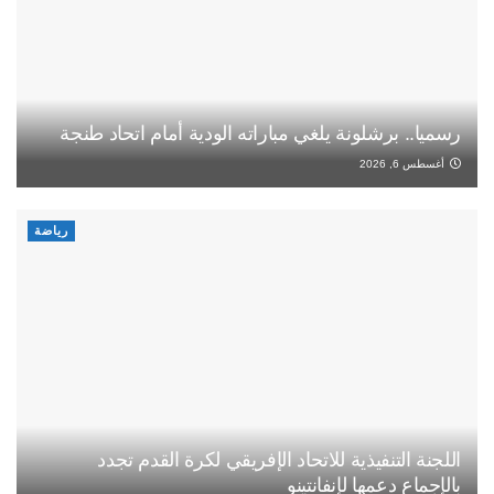
رسميا.. برشلونة يلغي مباراته الودية أمام اتحاد طنجة
أغسطس 6, 2026
رياضة
اللجنة التنفيذية للاتحاد الإفريقي لكرة القدم تجدد
بالإجماع دعمها لإنفانتينو