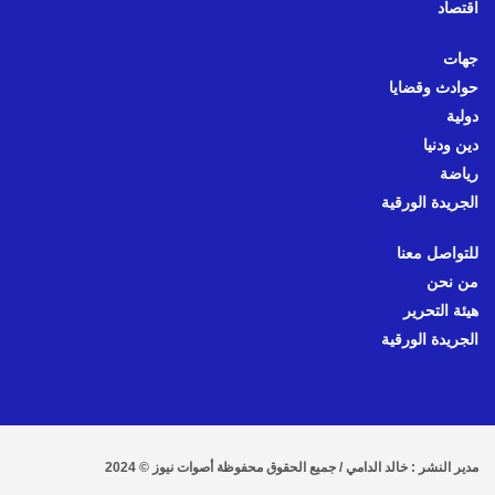
اقتصاد
جهات
حوادث وقضايا
دولية
دين ودنيا
رياضة
الجريدة الورقية
للتواصل معنا
من نحن
هيئة التحرير
الجريدة الورقية
مدير النشر : خالد الدامي / جميع الحقوق محفوظة أصوات نيوز © 2024