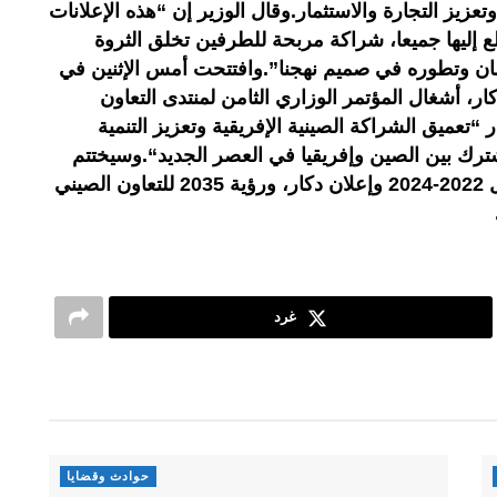
تعزيز التجارة والاستثمار.وقال الوزير إن “هذه الإعلانات
ع إليها جميعا، شراكة مربحة للطرفين تخلق الثروة
ان وتطوره في صميم نهجنا”.وافتتحت أمس الإثنين في
ار، أشغال المؤتمر الوزاري الثامن لمنتدى التعاون
تعميق الشراكة الصينية الإفريقية وتعزيز التنمية
ترك بين الصين وإفريقيا في العصر الجديد“.وسيختتم
المنتدى اليوم الثلاثاء بتبني خطة عمل 2022-2024 وإعلان دكار، ورؤية 2035 للتعاون الصيني
غرد
حوادث وقضايا