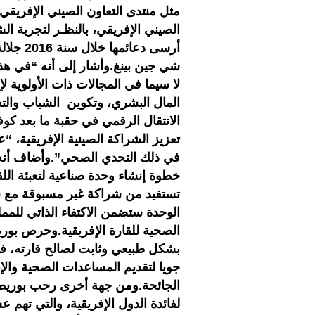
مثل منتدى التعاون الصيني الإفريقي 
الصيني الإفريقي، بالنظـر لتجربة ال
أرسى دع
شي جين بينغ.وأشار إلى أنه “في هذا
لا سيما في المجالات ذات الأولوية ل
المال البشري، وتكوين الشباب والتعل
تعزيز الشراكة الصينية الإفريقية، “
في ذلك التحدي الصحي”.وأضاف أنه ”ت
تستفيد من شراكة غير مسبوقة مع شر
الوحدة ستضمن الاكتفاء الذاتي للمم
الصحية للقارة الإفريقية.وحرص بوري
بشكل طبيعي وثابت لصالح قارته، فب
جويا لتقديم المساعدات الصحية والإ
الجائحة.ومن جهة أخرى رحب بوريطة 
لفائدة الدول الإفريقية، والتي تهم