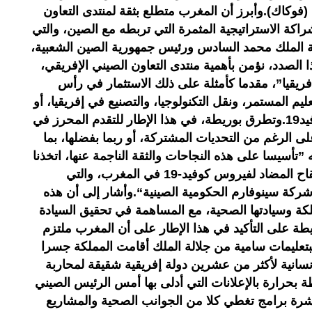
(فوكاك).وأبرز أن المغرب متطلع بثقة لمنتدى التعاون
شراكة الاستراتيجية المثمرة التي تربطه مع الصين، والتي
ائمها خلال سنة 2016 جلالة الملك محمد السادس ورئيس جمهورية الصين الشعبية،
 الصدد، نؤمن بأهمية منتدى التعاون الصيني الإفريقي،
إفريقيا”، مقدما كأمثلة على ذلك الاستثمار في رأس
يم المستمر، ونقل التكنولوجيا، والتصنيع في إفريقيا، أو
الانتقال الرقمي في حقبة ما بعد كوفيد19.وتطرق بوريطة، في هذا الإطار للتقدم المحرز في
على الرغم من التحديات المشتركة، أو ربما بفضلها، بما
أسيسا على هذه النجاحات والثقة الناجمة عنها، اتخذنا
خطوة إنشاء وحدة صناعية لتعبئة اللقاح المضاد لفيروس كوفيد-19 في المغرب، والتي
كة سينوفارم الحكومية الصينية“.وأشار إلى أن هذه
لكة وسيادتها الصحية، مع المساهمة في تحقيق السيادة
طة على التأكيد في هذا الإطار على أن المغرب ملتزم
تعليمات سامية من جلالة الملك أقامت المملكة جسرا
نسانية لأكثر من عشرين دولة إفريقية شقيقة لمحاربة
بحرارة بالإعلانات التي أدلى بها أمس الرئيس الصيني
 عشرة برامج تغطي كلا من الجوانب الصحية والمشاريع