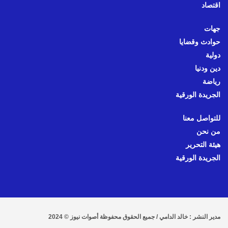
اقتصاد
جهات
حوادث وقضايا
دولية
دين ودنيا
رياضة
الجريدة الورقية
للتواصل معنا
من نحن
هيئة التحرير
الجريدة الورقية
مدير النشر : خالد الدامي / جميع الحقوق محفوظة أصوات نيوز © 2024