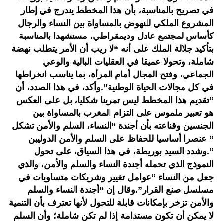
في تصريح بالمناسبة، بأن هذا المخطط يندرج في إطار
المشروع الملكي للنهوض بالمساواة بين النساء والرجال
كأساس لمجتمع عادل وديمقراطي، مستشهدا بالمناسبة
بتأكيد جلالة الملك على أنه “لا ريب أن الأمر يتطلب نهضة
شاملة، وتحولا عميقا في العقليات البالية والوعي
الجماعي، وفتح المجال أمام المرأة، بما يناسب انخراطها
في كل مجالات الحياة الوطنية”.وأكد، في هذا الصدد، أن
“تقديم هذا المخطط ليس تمرينا شكليا، بل على العكس
هو تعبير ملموس على التزام المغرب بالمساواة بين
الجنسين وقناعته بأن أجندة “النساء، السلم والأمن تشكل
” عنصرا أساسيا للحفاظ على السلم والأمن الدوليين
“.وشدد السيد بوريطة، في هذا السياق، على تحول
النموذج الذي تحمله أجندة النساء والسلم والأمن، والذي
جعل من النساء “عوامل تغيير وشريكات متساويات في
مسلسل صنع القرار”.وقال إن “أجندة النساء والسلم
والأمن تزخر بإمكانات قابلة للتحول لأنها تعترف بأن التنمية
لا يمكن أن تكون مستدامة إذا لم تكن شاملة؛ وأن السلم