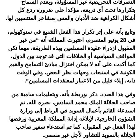
التصرفات التحريضية غير المسؤولة، وبعدم السماح
بتكرارها تحت أي ذريعة، مؤكدا على ضرورة ردع كل
أشكال الكراهية ضد الأديان والمس بمشاعر المنتسبين لها.
وتابع بأنه على إثر تكرار هذا الفعل الشنيع في ستوكهولم،
في 28 يونيو المنصرم، اعتبرت المملكة أنه “من غير
المقبول ازدراء عقيدة المسلمين بهذه الطريقة، مهما تكن
المواقف السياسية أو الخلافات التي قد توجد بين الدول،
كما أكدت على أنه لا يمكن اختزال مبادئ التسامح والقيم
الكونية في استيعاب وجهات نظر البعض، وفي الوقت
ذاته، إيلاء قليل من الاعتبار لمعتقدات المسلمين”.
وفي هذا الصدد، ذكر بوريطة بأنه، وبتعليمات سامية من
صاحب الجلالة الملك محمد السادس، نصره الله، تم
استدعاء القائم بأعمال السويد في الرباط إلى وزارة
الشؤون الخارجية، لإبلاغه إدانة المملكة المغربية ورفضها
لهذا الفعل غير المقبول، كما تم استدعاء سفير صاحب
الجلالة بالسويد للتشاور لأجل غير مسمى.