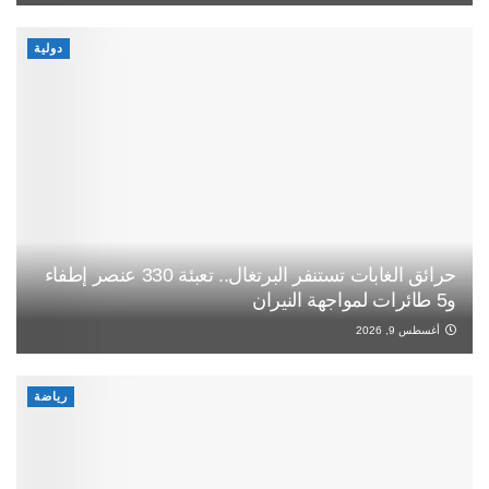
دولية
حرائق الغابات تستنفر البرتغال.. تعبئة 330 عنصر إطفاء
و5 طائرات لمواجهة النيران
أغسطس 9, 2026
رياضة