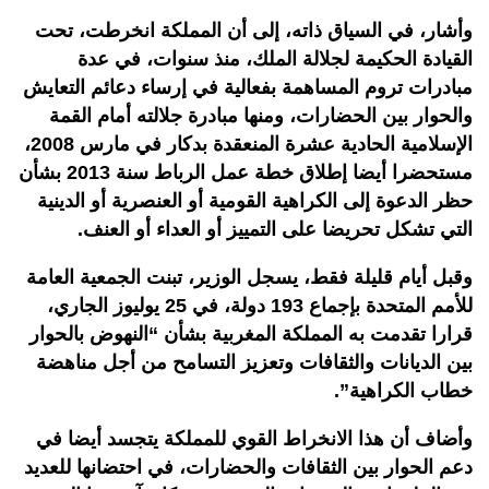
وأشار، في السياق ذاته، إلى أن المملكة انخرطت، تحت
القيادة الحكيمة لجلالة الملك، منذ سنوات، في عدة
مبادرات تروم المساهمة بفعالية في إرساء دعائم التعايش
والحوار بين الحضارات، ومنها مبادرة جلالته أمام القمة
الإسلامية الحادية عشرة المنعقدة بدكار في مارس 2008،
مستحضرا أيضا إطلاق خطة عمل الرباط سنة 2013 بشأن
حظر الدعوة إلى الكراهية القومية أو العنصرية أو الدينية
التي تشكل تحريضا على التمييز أو العداء أو العنف.
وقبل أيام قليلة فقط، يسجل الوزير، تبنت الجمعية العامة
للأمم المتحدة بإجماع 193 دولة، في 25 يوليوز الجاري،
قرارا تقدمت به المملكة المغربية بشأن “النهوض بالحوار
بين الديانات والثقافات وتعزيز التسامح من أجل مناهضة
خطاب الكراهية”.
وأضاف أن هذا الانخراط القوي للمملكة يتجسد أيضا في
دعم الحوار بين الثقافات والحضارات، في احتضانها للعديد