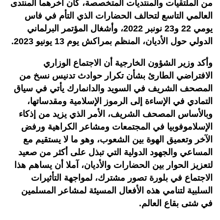
من الملتقيات والمنتديات المتخصصة، كان آخرهما المنتدى
العالمي التاسع لتحالف الحضارات الذي التأم في فاس
يومي 22 و23 نونبر 2022، وأشغال المؤتمر البرلماني
الدولي حول الأديان، المنظم بمراكش يوم 13 يونيو 2023.
وأكد وزير الشؤون الخارجية أن الاجتماع الوزاري
الافتراضي الطارئ بشأن تكرار حوادث تدنيس نسخ من
المصحف الشريف في السويد والدانمارك يأتي في سياق
التمادي في الإساءة إلى الرموز الإسلامية ومقدساتها،
وبالأساس المصحف الشريف، الأمر الذي يزيد من إذكاء
الإسلاموفوبيا في المجتمعات ومشاعر الكراهية ورفض
الآخر وتعميق الهوة بين الشعوب، وهو ما لا يستقيم مع
المساعي والجهود الدولية التي تبذل على أكثر من صعيد
لتعزيز الحوار بين الحضارات والأديان، آملا أن يساهم هذا
الاجتماع في بلورة تصور مشترك، لمواجهة التأثيرات
السلبية لتنامي هذه الأفعال المسيئة لمشاعر المسلمين
في شتى بقاع العالم.