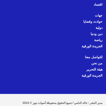
اقتصاد
جهات
حوادث وقضايا
دولية
دين ودنيا
رياضة
الجريدة الورقية
للتواصل معنا
من نحن
هيئة التحرير
الجريدة الورقية
مدير النشر : خالد الدامي / جميع الحقوق محفوظة أصوات نيوز © 2024