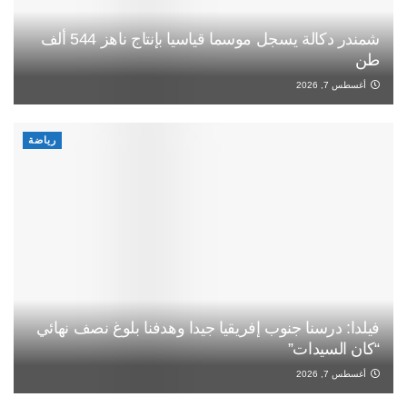
شمندر دكالة يسجل موسما قياسيا بإنتاج ناهز 544 ألف
طن
أغسطس 7, 2026
رياضة
فيلدا: درسنا جنوب إفريقيا جيدا وهدفنا بلوغ نصف نهائي
“كان السيدات”
أغسطس 7, 2026