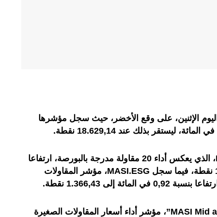
، اليوم الإثنين، على وقع الأخضر، حيث سجل مؤشرها
من جانبه، سجل مؤشر “MASI.20″، الذي يعكس أداء 20 مقاولة مدرجة بالبورصة، ارتفاعا
بنسبة 0,77 في المائة إلى 1.330,46 نقطة، فيما سجل MASI.ESG، مؤشر المقاولات
في المقابل، حقق “MASI Mid and Small Cap”، مؤشر أداء أسعار المقاولات الصغيرة