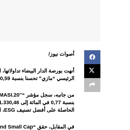
أصوات نيوز/
أنهت بورصة الدار البيضاء تداولاتها
الرئيسي “مازي” تحسنا بنسبة 0,59 في المائة، ليستقر بذلك عند 18.629,14 نقطة.
الحاصلة على أفضل تصنيف ESG، ارتفاعا بنسبة 0,92 في المائة إلى 1.366,43 نقطة.