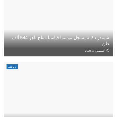
شمندر دكالة يسجل موسما قياسيا بإنتاج ناهز 544 ألف
طن
أغسطس 7, 2026
رياضة