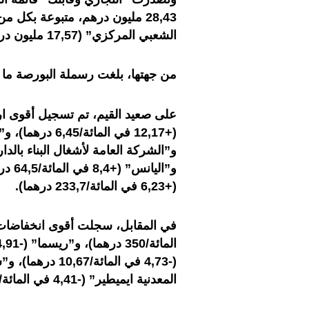
الشعبي المركزي” (17,57 مليون درهم).
من جهتها، بلغت رسملة البورصة ما يزيد عن 546,15 
على صعيد القيم، تم تسجيل أقوى ا
و”ال
(+6,23 في المائة/233,7 درهما).
المعدنية ايميطير” (-4,41 في المائة/1.300 درهم).