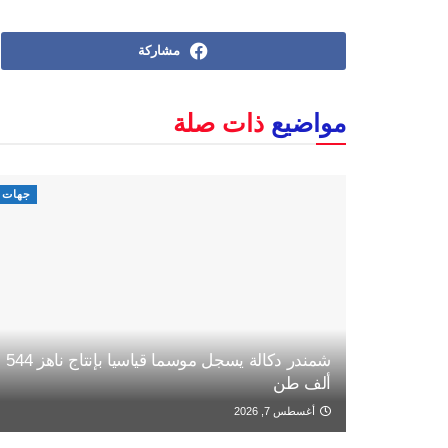
مشاركة
مواضيع
ذات صلة
جهات
شمندر دكالة يسجل موسما قياسيا بإنتاج ناهز 544
ألف طن
أغسطس 7, 2026