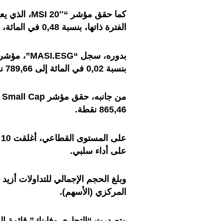
الفترة ذاتها، بنسبة 0,48 في المائة، منتقلا إلى 848,13 نقطة.
بنسبة 0,02 في المائة إلى 789,66 نقطة.
865,46 نقطة.
على أداء سلبي.
المركزي (الأسهم).
وتصدرت “التجاري وفابنك” قائمة الق