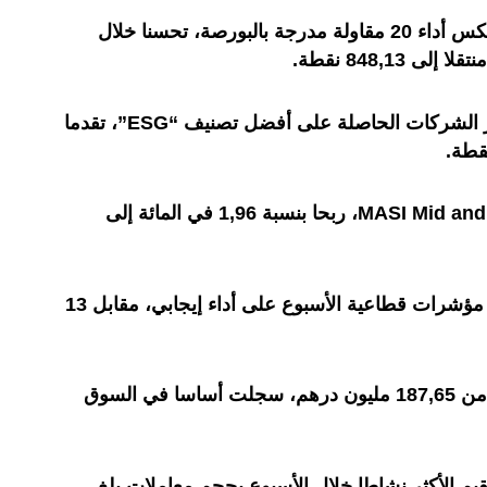
كما حقق مؤشر “MSI 20″، الذي يعكس أداء 20 مقاولة مدرجة بالبورصة، تحسنا خلال
بدوره، سجل “MASI.ESG”، مؤشر الشركات الحاصلة على أفضل تصنيف “ESG”، تقدما
من جانبه، حقق مؤشر MASI Mid and Small Cap، ربحا بنسبة 1,96 في المائة إلى
على المستوى القطاعي، أغلقت 10 مؤشرات قطاعية الأسبوع على أداء إيجابي، مقابل 13
وبلغ الحجم الإجمالي للتداولات أزيد من 187,65 مليون درهم، سجلت أساسا في السوق
يم الأكثر نشاطا خلال الأسبوع بحجم معاملات بلغ