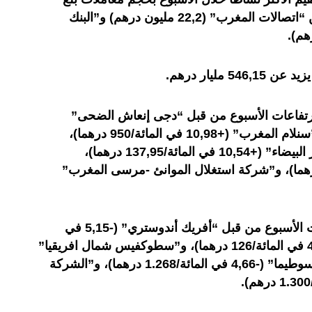
28,43 مليون درهم، متبوعة بكل من “اتصالات المغرب” (22,2 مليون درهم) و”البنك
مليار درهم.
رتفاعات الأسبوع من قبل “دجى إنعاش الضحى”
(+12,17 في المائة/6,45 درهما)، و”سنلام المغرب” (+10,98 في المائة/950 درهما)،
و”الشركة العامة لأشغال البناء بالدار البيضاء” (+10,54 في المائة/137,95 درهما)،
يانس” (+8,4 في المائة/64,5 درهما)، و”شركة استغلال الموانئ -مرسى المغرب”
في المقابل، سجلت أقوى انخفاضات الأسبوع من قبل “أفريك أندوستري” (-5,15 في
المائة/350 درهما)، و”ريسما” (-4,91 في المائة/126 درهما)، و”سطوكفيس شمال افريقيا”
(-4,73 في المائة/10,67 درهما)، و”سوطيما” (-4,66 في المائة/1.268 درهما)، و”الشركة