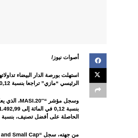
أصوات نيوز/
استهلت بورصة الدار البيضاء تداولا
الرئيسي “مازي” تراجعا بنسبة 0,12 في المائة ليستقر عند 18.364,79 نقطة
وسجل مؤشر
“MASI.20″
بنسبة 0,12 في المائة إلى 1.492,99 نقطة، فيما تراجع
الحاصلة على أفضل تصنيف، بنسبة 0,23 في المائة إلى 1.242,62 نقطة
من جهته، سجل
“MASI Mid and Small Cap”