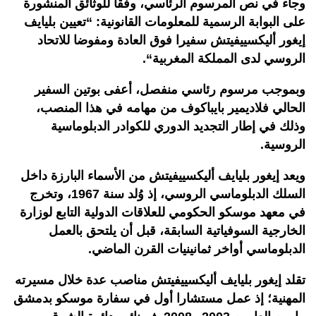
وجاء في نص المرسوم الرئاسي، وفقا للوثائق المنشورة
على البوابة الرسمية للمعلومات القانونية: “تعيين بليايف
إيغور أليكسييفيتش سفيرا فوق العادة ومفوضا للاتحاد
الروسي لدى المملكة المغربية
“.
وبموجب مرسوم رئاسي منفصل، أعفى بوتين السفير
الحالي فلاديمير بايباكوف من مهامه في هذا المنصب،
وذلك في إطار التجديد الدوري للكوادر الدبلوماسية
الروسية.
ويعد إيغور بليايف أليكسييفيتش من الأسماء البارزة داخل
السلك الدبلوماسي الروسي، إذ وُلد سنة 1967، وتخرج
في معهد موسكو الحكومي للعلاقات الدولية التابع لوزارة
الخارجية السوفياتية السابقة، قبل أن يلتحق بالعمل
الدبلوماسي أواخر ثمانينيات القرن الماضي.
تقلد إيغور بليايف أليكسييفيتش مناصب عدة خلال مسيرته
المهنية؛ إذ عمل مستشارا أول في سفارة موسكو بدمشق