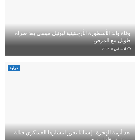
وفاة والد الأسطورة الأرجنتينية ليونيل ميسي بعد صراه
طويل مع المرض
أغسطس 8, 2026
دولية
بعد أزمة الهجرة.. إسبانيا تعزز انتشارها العسكري قبالة
سبتة بفرقاطتين حربيتين