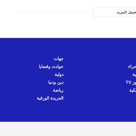
حميل المزيد
جهات
حراء
حوادث وقضايا
ية
دولية
 TV
دين ودنيا
كية
رياضة
الجريدة الورقية