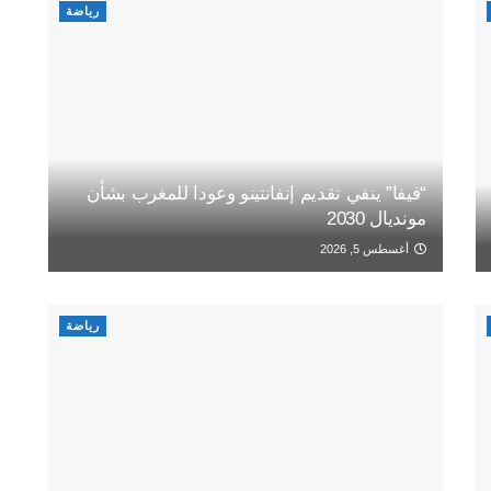
رياضة
“فيفا” ينفي تقديم إنفانتينو وعودا للمغرب بشأن
مونديال 2030
أغسطس 5, 2026
رياضة