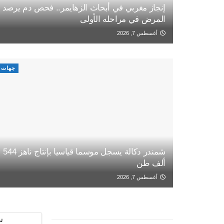
إنجاز مغربي في أبحاث الزهايمر.. فحص دم يرصد
المرض في مراحله الأولى
أغسطس 7, 2026
جهات
شمندر دكالة يسجل موسما قياسيا بإنتاج ناهز 544
ألف طن
أغسطس 7, 2026
ت