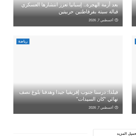
بعد أزمة الهجرة.. إسبانيا تعزز انتشارها العسكري
قبالة سبتة بفرقاطتين حربيتين
أغسطس 7, 2026
رياضة
فيلدا: درسنا جنوب إفريقيا جيدا وهدفنا بلوغ نصف
نهائي “كان السيدات”
أغسطس 7, 2026
حميل المزيد