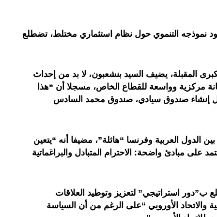
د نموذجه التنموي حول نظام استثماري مختلط، تضطلع
برى المقبلة، يضيف السيد بنشعبون، لا بد من إحداث
نة مركزية وواسعة للقطاع الخاص، مسجلا أن “هذا
ضل إنشاء صندوق سيادي، صندوق محمد السادس
ين الدول العربية وفرنسا “هائلة”، مضيفا أنه “يتعين
مد على مبادئ واضحة: الاحترام المتبادل والبراغماتية
ب”دور استراتيجي” لتعزيز وتوطيد العلاقات
بية والاتحاد الأوروبي “على الرغم من أن السياسة