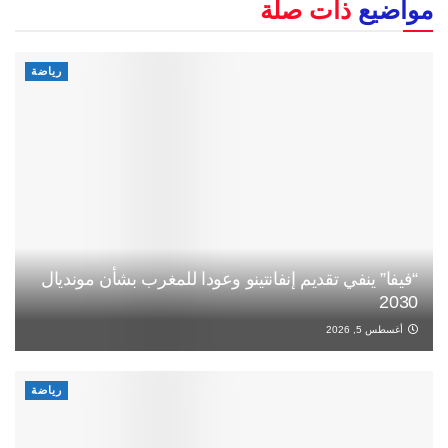
مواضيع
ذات صلة
رياضة
“فيفا” ينفي تقديم إنفانتينو وعودا للمغرب بشأن مونديال
2030
أغسطس 5, 2026
رياضة