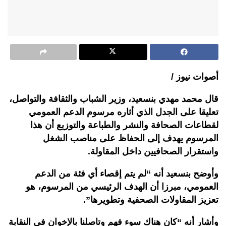
أصوات نيوز /
قال
محمد
مهدي
بنسعيد،
وزير
الشباب
والثقافة
والتواصل،
تعليقا
على
الجدل
الذي
أثاره
مرسوم
الدعم
العمومي
لقطاعات
الصحافة
والنشر
والطباعة
والتوزيع
أن
هذا
المرسوم
يهدف
إلى
الحفاظ
على
مناصب
الشغل
واستقرار
الصحافيين
داخل
المقاولة
.
وأوضح
بنسعيد
أنه
“
لم
يتم
إقصاء
أي
فئة
من
الدعم
العمومي،
مبرزا
أن
الهدف
الرئيسي
من
المرسوم،
هو
تعزيز
المقاولات
الصحفية
وتطويرها
”.
وأشار
أنه
“
كان
هناك
سوء
فهم
وتاصلنا
بالإخوان
في
النقابة