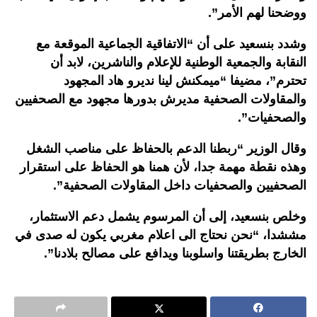
ووضحنا
لهم
الأمر
”.
وشدد
بنسعيد
على
أن
“
الاتفاقية
الجماعية
الموقعة
مع
النقابة
والجمعية
الوطنية
للإعلام
والناشرين،
لابد
أن
تحترم
”
،
مضيفا
“
ميمكنش
لينا
نديرو
هاد
المجهود
والمقاولات
الصحفية
مديرش
بدورها
مجهود
مع
الصحفيين
والصحفيات
”.
وقال
الوزير
“
ربطنا
الدعم
بالحفاظ
على
مناصب
الشغل
وهذه
نقطة
مهمة
جدا،
لأن
همنا
هو
الحفاظ
على
استقرار
الصحفيين
والصحفيات
داخل
المقاولات
الصحفية
”.
وخلص
بنسعيد،
إلى
أن
المرسوم
يشمل
دعم
الاستثمار،
مششدا،
“
نحن
نحتاج
الى
اعلام
مغربي
يكون
له
صدى
في
الخارج
بطريقتنا
واسلوبنا
ويدافع
على
مصالح
بلادنا
”.