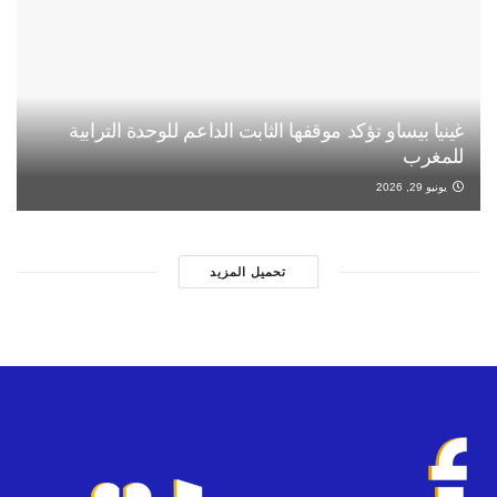
غينيا بيساو تؤكد موقفها الثابت الداعم للوحدة الترابية
للمغرب
يونيو 29, 2026
تحميل المزيد