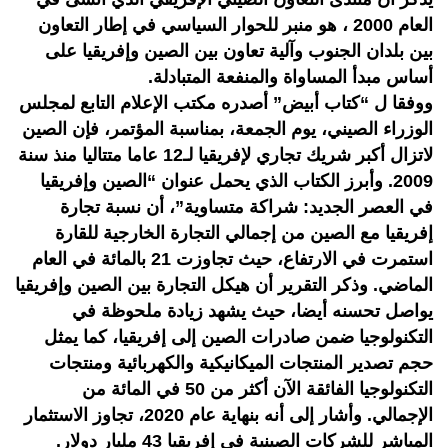
العام 2000 ، هو منبر للحوار السياسي في إطار التعاون
بين بلدان الجنوب وآلية تعاون بين الصين وإفريقيا على
أساس مبدأ المساواة والمنفعة المتبادلة.
ووفقا ل “كتاب أبيض” أصدره مكتب الإعلام التابع لمجلس
الوزراء الصيني، يوم الجمعة، بمناسبة المؤتمر، فإن الصين
لاتزال أكبر شريك تجاري لإفريقيا لـ12 عاما متتاليا منذ سنة
2009. وأبرز الكتاب الذي يحمل عنوان “الصين وإفريقيا
في العصر الجديد: شراكة متساوية”، أن نسبة تجارة
إفريقيا مع الصين من إجمالي التجارة الخارجية للقارة
استمرت في الارتفاع، حيث تجاوزت 21 بالمائة في العام
الماضي. وذكر التقرير أن هيكل التجارة بين الصين وإفريقيا
يواصل تحسنه أيضا، حيث يشهد زيادة ملحوظة في
التكنولوجيا ضمن صادرات الصين إلى إفريقيا، كما يمثل
حجم تصدير المنتجات الميكانيكية والكهربائية ومنتجات
التكنولوجيا الفائقة الآن أكثر من 50 في المائة من
الإجمالي. وأشار إلى أنه بنهاية عام 2020، تجاوز الاستثمار
المباشر للشركات الصينية في إفريقيا 43 مليار دولار.