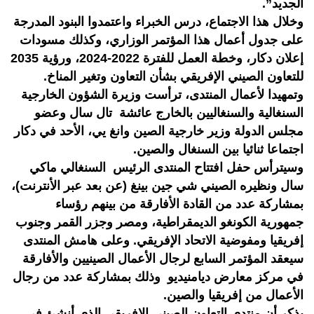
الجديد”.
وخلال هذا الاجتماع، درس الخبراء واعتمدوا البنود المدرجة
على جدول أعمال هذا المؤتمر الوزاري، وكذلك مسودات
إعلان دكار، وخطة العمل للفترة 2022-2024، ورؤية 2035
للتعاون الصيني الإفريقي بشأن التعاون وتغير المناخ.
وتمهيدا لأعمال المنتدى، ترأست وزيرة الشؤون الخارجية
السنغالية والسنغاليين بالخارج عائشة تال سال وعضو
مجلس الدولة وزير خارجية الصين وانغ يي، الأحد في دكار
اجتماعا ثنائيا بين السنغال والصين.
وسيترأس حفل افتتاح المنتدى الرئيس السنغالي ماكي
سال ونظيره الصيني شي جين بينغ (عن بعد عبر الأنترنت)،
بمشاركة عدد من القادة الأفارقة من بينهم رؤساء
جمهورية الكونغو الديمقراطية، ومصر وجزر القمر وجنوب
إفريقيا ومفوضية الاتحاد الإفريقي. وعلى هامش المنتدى
سيعقد المؤتمر السابع لرجال الأعمال الصينيين والأفارقة
في مركز معارض ديامنيديو وذلك بمشاركة عدد من رجال
الأعمال من إفريقيا والصين.
يذكر أن منتدى التعاون الصيني الإفريقي الذي أنشئ في