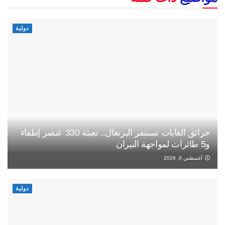
دولية
حرائق الغابات تستنفر البرتغال.. تعبئة 330 عنصر إطفاء
و5 طائرات لمواجهة النيران
أغسطس 9, 2026
دولية