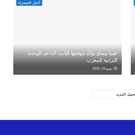
أخبار الصحراء
غينيا بيساو تؤكد موقفها الثابت الداعم للوحدة
الترابية للمغرب
يونيو 29, 2026
حميل المزيد