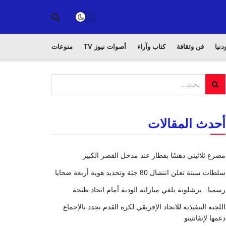
دنيا
فن وثقافة
كتاب وآراء
أصوات نيوز TV
منوعات
أحدث المقالات
مصرع ثلاثيني دهسًا بقطار عند مدخل القصر الكبير
سلطات سبتة تعلن انتشال 80 جثة وتحديد هوية أربعة ضحايا
رسميا.. برشلونة يلغي مباراته الودية أمام اتحاد طنجة
اللجنة التنفيذية للاتحاد الإفريقي لكرة القدم تجدد بالإجماع
دعمها لإنفانتينو